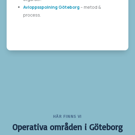
Avloppsspolning Göteborg
– metod &
process.
HÄR FINNS VI
Operativa områden i Göteborg