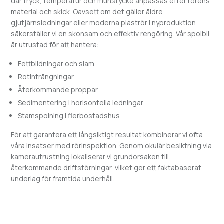
där tryck, temperatur och munstycke anpassas efter rörens
material och skick. Oavsett om det gäller äldre
gjutjärnsledningar eller moderna plaströr i nyproduktion
säkerställer vi en skonsam och effektiv rengöring. Vår spolbil
är utrustad för att hantera:
Fettbildningar och slam
Rotinträngningar
Återkommande proppar
Sedimentering i horisontella ledningar
Stamspolning i flerbostadshus
För att garantera ett långsiktigt resultat kombinerar vi ofta
våra insatser med rörinspektion. Genom okulär besiktning via
kamerautrustning lokaliserar vi grundorsaken till
återkommande driftstörningar, vilket ger ett faktabaserat
underlag för framtida underhåll.