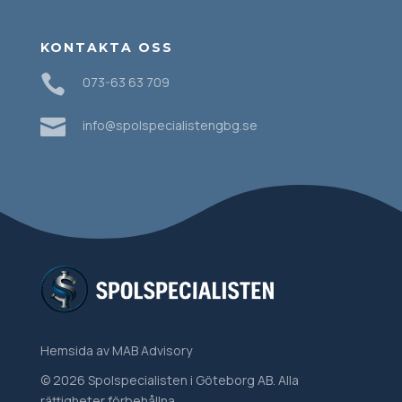
KONTAKTA OSS

073-63 63 709

info@spolspecialistengbg.se
Hemsida
av MAB Advisory
© 2026 Spolspecialisten i Göteborg AB. Alla
rättigheter förbehållna.