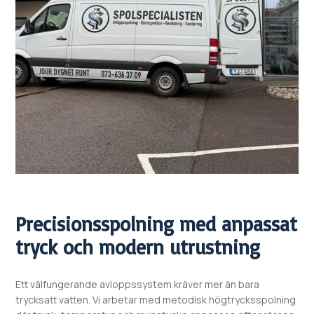
Precisionsspolning med anpassat
tryck och modern utrustning
Ett välfungerande avloppssystem kräver mer än bara
trycksatt vatten. Vi arbetar med metodisk högtrycksspolning