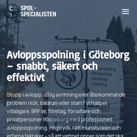
Avloppsspolning i Göteborg
– snabbt, säkert och
effektivt
Stopp i avlopp, dålig avrinning eller återkommande
problem i kök, badrum eller stam? Vi hjälper
villaägare, BRF:er, företag, förvaltare och
privatpersoner i Göteborg med professionell
avloppsspolning. Högtryck, rätt munstycken och
erfarna tekniker – så att vattnet rinner som det ska