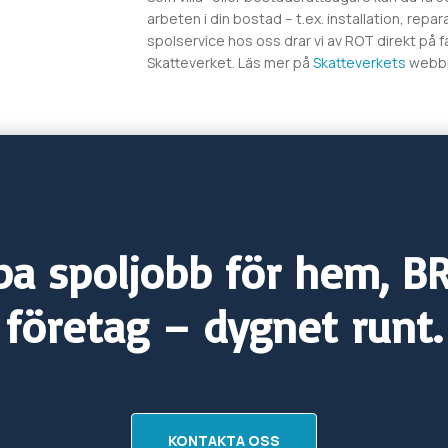
arbeten i din bostad – t.ex. installation, rep
spolservice hos oss drar vi av ROT direkt på 
Skatteverket. Läs mer på
Skatteverkets
webbp
a spoljobb för hem, B
företag – dygnet runt.
KONTAKTA OSS