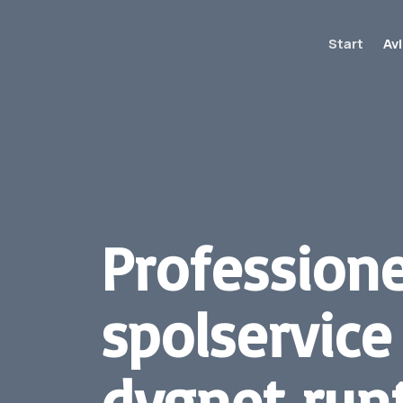
Start
Av
Professione
spolservice
dygnet run