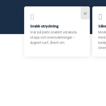


Snabb utryckning
Säke
Vi är på plats snabbt vid akuta
Mode
stopp och översvämningar –
med 
dygnet runt, årent om.
belä
rören