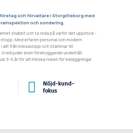
r, företag och förvaltare i Storgöteborg med
rainspektion och sondering.
blemet snabbt och ta reda på varför det uppstod –
e stopp. Med erfaren personal och modern
r i allt från köksavlopp och stammar till
 Vi erbjuder även förebyggande underhåll:
r 3–5 år för att minska risken för beläggningar

Nöjd-kund-
fokus