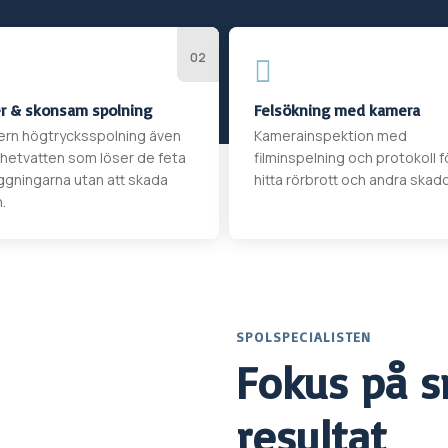

r & skonsam spolning
Felsökning med kamera
rn högtrycksspolning även
Kamerainspektion med
hetvatten som löser de feta
filminspelning och protokoll fö
ggningarna utan att skada
hitta rörbrott och andra skado
.
SPOLSPECIALISTEN
Fokus på s
resultat