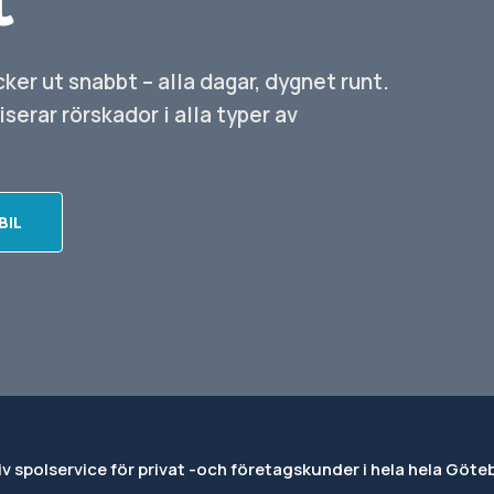
ker ut snabbt – alla dagar, dygnet runt.
iserar rörskador i alla typer av
BIL
iv spolservice för privat -och företagskunder i hela hela Göt