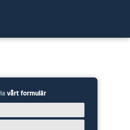
ia
vårt formulär