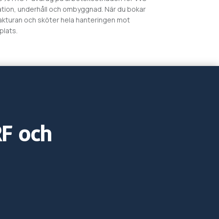
aration, underhåll och ombyggnad. När du bokar
fakturan och sköter hela hanteringen mot
lats.
RF och