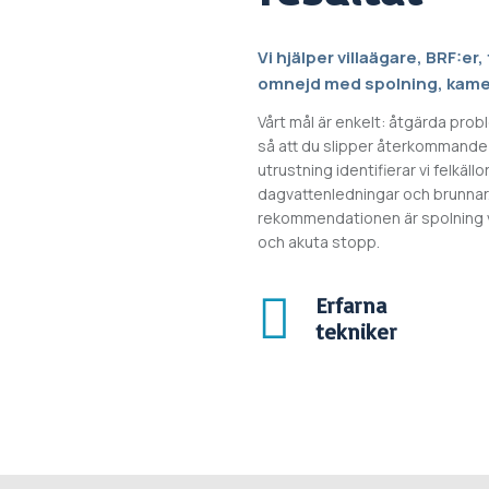
Vi hjälper villaägare, BRF:e
omnejd med spolning, kame
Vårt mål är enkelt: åtgärda pro
så att du slipper återkommand
utrustning identifierar vi felkällo
dagvattenledningar och brunnar.
rekommendationen är spolning va
och akuta stopp.

Erfarna
tekniker