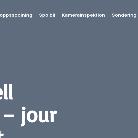
loppsspolning
Spolbil
Kamerainspektion
Sondering
ll
 – jour
t