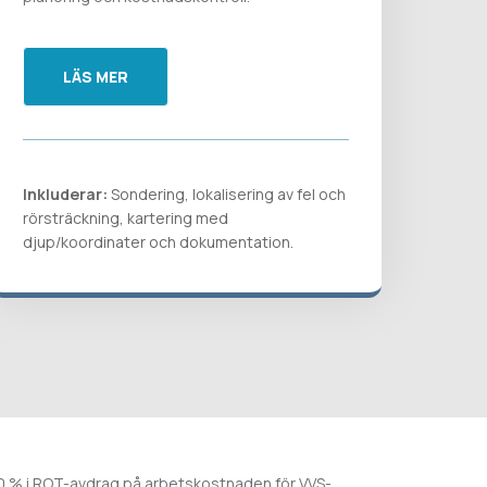
LÄS MER
Inkluderar:
Sondering, lokalisering av fel och
rörsträckning, kartering med
djup/koordinater och dokumentation.
 30 % i ROT-avdrag på arbetskostnaden för VVS-