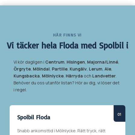
HÄR FINNS VI
Vi täcker hela
Floda med Spolbil i
Vi kör dagligen i
Centrum
,
Hisingen
,
Majorna/Linné
,
Örgryte
,
Mölndal
,
Partille
,
Kungälv
,
Lerum
,
Ale
,
Kungsbacka
,
Mölnlycke
,
Härryda
och
Landvetter
.
Behöver du oss utanför listan? Hör av dig, vi löser det
i regel.
Spolbil
Floda
Snabb ankomsttid i
Mölnlycke
. Rätt tryck, rätt