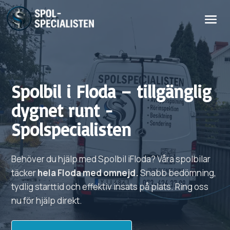
Spolbil i
Floda
– tillgänglig
dygnet runt -
Spolspecialisten
Behöver du hjälp med
Spolbil i
Floda?
Våra spolbilar
täcker
hela
Floda
med omnejd.
Snabb bedömning,
tydlig starttid och effektiv insats på plats. Ring oss
nu för hjälp direkt.