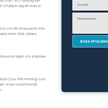
nnan start. ROT-avdrag kan
. Vi hjälper dig att reda ut
ats) och att renspunkter inte
ärks mest (kök, källare,
BOKA SPOLNIN
daterad om läget och stämmer
ion (t.ex. från filmning) som
der. Vi kan också föreslå
m.