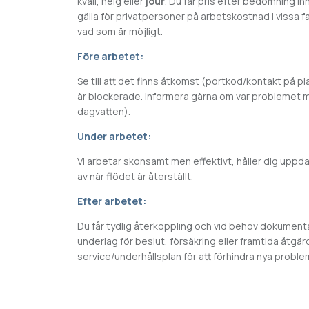
kväll, helg eller
jour
. Du får pris efter bedömning i
gälla för privatpersoner på arbetskostnad i vissa fall
vad som är möjligt.
Före arbetet:
Se till att det finns åtkomst (portkod/kontakt på pl
är blockerade. Informera gärna om var problemet m
dagvatten).
Under arbetet:
Vi arbetar skonsamt men effektivt, håller dig upp
av när flödet är återställt.
Efter arbetet:
Du får tydlig återkoppling och vid behov dokumentat
underlag för beslut, försäkring eller framtida åtgär
service/underhållsplan för att förhindra nya proble