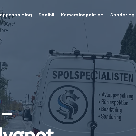
loppsspolning
Spolbil
Kamerainspektion
Sondering
–
 dygnet