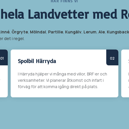
HÄR FINNS VI
 hela
Landvetter med 
Linné
,
Örgryte
,
Mölndal
,
Partille
,
Kungälv
,
Lerum
,
Ale
,
Kungsbac
r det i regel.
Spolbil Härryda
I
Härryda
hjälper vi många med villor, BRF:er och
r
verksamheter. Vi planerar åtkomst och infart i
förväg för att komma igång direkt på plats.