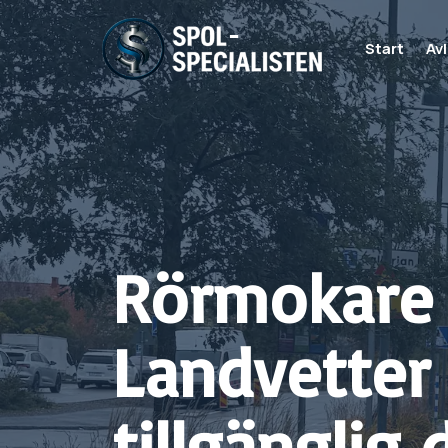
Start
Av
Rörmokare
Landvetter
tillgänglig