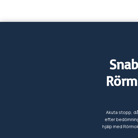
Snab
Rörm
Akuta stopp, dål
efter bedömning
hjälp med
Rörmo