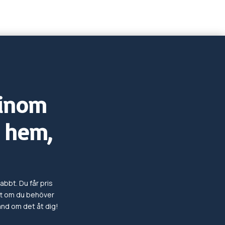
 inom
 hem,
abbt. Du får pris
tt om du behöver
hand om det
åt dig!