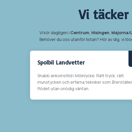
Vi täcker
Vi kör dagligen i
Centrum
,
Hisingen
,
Majorna/
Behöver du oss utanför listan? Hör av dig, vi löse
Spolbil
Landvetter
Snabb ankomsttid i
Mölnlycke
. Rätt tryck, rätt
munstycken och erfarna tekniker som återställe
flödet utan onödig väntan.