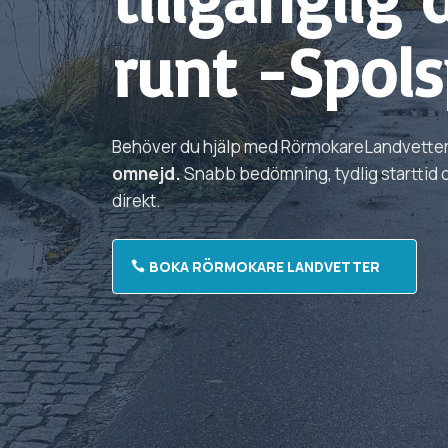
runt -Spols
Behöver du hjälp med
Rörmokare
Landvette
omnejd.
Snabb bedömning, tydlig starttid oc
direkt.
BOKA RÖRMOKARE LANDVETTER