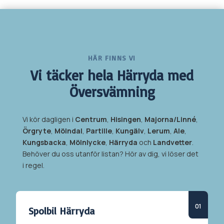
HÄR FINNS VI
Vi täcker hela
Härryda med
Översvämning
Vi kör dagligen i
Centrum
,
Hisingen
,
Majorna/Linné
,
Örgryte
,
Mölndal
,
Partille
,
Kungälv
,
Lerum
,
Ale
,
Kungsbacka
,
Mölnlycke
,
Härryda
och
Landvetter
.
Behöver du oss utanför listan? Hör av dig, vi löser det
i regel.
Spolbil
Härryda