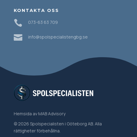
KONTAKTA OSS

073-63 63 709

info@spolspecialistengbg.se
Hemsida
av MAB Advisory
© 2026 Spolspecialisten i Göteborg AB. Alla
rättigheter förbehållna.