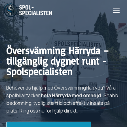
Översvämning
Härryda
–
tillgänglig dygnet runt -
Spolspecialisten
Behöver du hjälp med
Översvämning
Härryda?
Våra
spolbilar täcker
hela
Härryda
med omnejd.
Snabb
bedömning, tydlig starttid och effektiv insats på
plats. Ring oss nu för hjälp direkt.