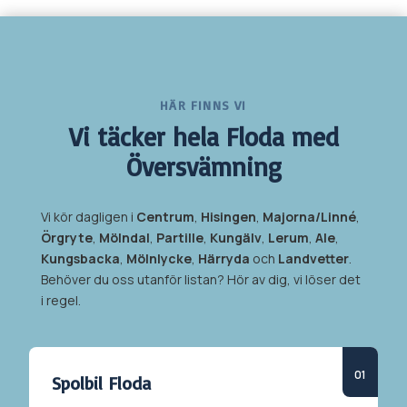
HÄR FINNS VI
Vi täcker hela
Floda med
Översvämning
Vi kör dagligen i
Centrum
,
Hisingen
,
Majorna/Linné
,
Örgryte
,
Mölndal
,
Partille
,
Kungälv
,
Lerum
,
Ale
,
Kungsbacka
,
Mölnlycke
,
Härryda
och
Landvetter
.
Behöver du oss utanför listan? Hör av dig, vi löser det
i regel.
Spolbil
Floda