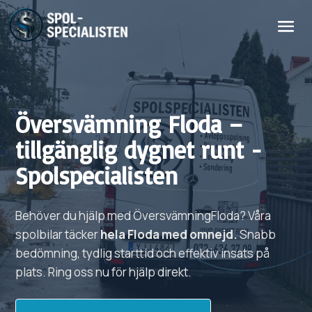
Översvämning
Floda
–
tillgänglig dygnet runt -
Spolspecialisten
Behöver du hjälp med
Översvämning
Floda?
Våra
spolbilar täcker
hela
Floda
med omnejd.
Snabb
bedömning, tydlig starttid och effektiv insats på
plats. Ring oss nu för hjälp direkt.