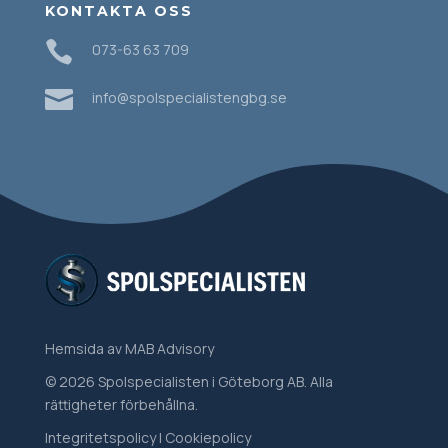
KONTAKTA OSS

073-63 63 709

info@spolspecialistengbg.se
Hemsida
av MAB Advisory
© 2026 Spolspecialisten i Göteborg AB. Alla
rättigheter förbehållna.
Integritetspolicy
|
Cookiepolicy