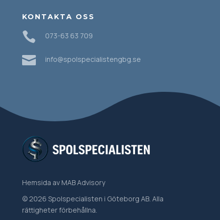
KONTAKTA OSS

073-63 63 709

info@spolspecialistengbg.se
Hemsida
av MAB Advisory
© 2026 Spolspecialisten i Göteborg AB. Alla
rättigheter förbehållna.