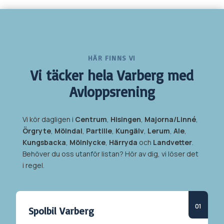
HÄR FINNS VI
Vi täcker hela
Varberg med
Avloppsrening
Vi kör dagligen i
Centrum
,
Hisingen
,
Majorna/Linné
,
Örgryte
,
Mölndal
,
Partille
,
Kungälv
,
Lerum
,
Ale
,
Kungsbacka
,
Mölnlycke
,
Härryda
och
Landvetter
.
Behöver du oss utanför listan? Hör av dig, vi löser det
i regel.
Spolbil
Varberg