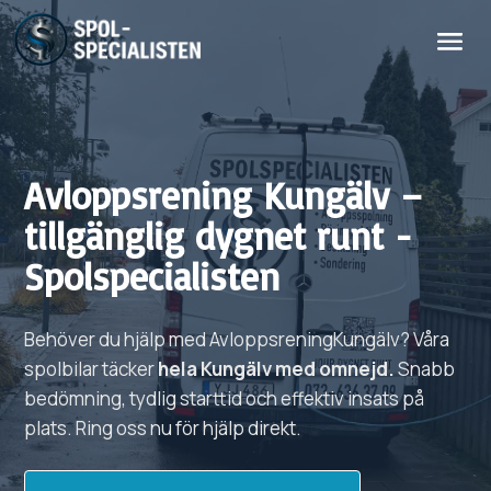
Avloppsrening
Kungälv
–
tillgänglig dygnet runt -
Spolspecialisten
Behöver du hjälp med
Avloppsrening
Kungälv?
Våra
spolbilar täcker
hela
Kungälv
med omnejd.
Snabb
bedömning, tydlig starttid och effektiv insats på
plats. Ring oss nu för hjälp direkt.