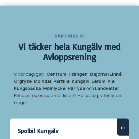
HÄR FINNS VI
Vi täcker hela
Kungälv med
Avloppsrening
Vi kör dagligen i
Centrum
,
Hisingen
,
Majorna/Linné
,
Örgryte
,
Mölndal
,
Partille
,
Kungälv
,
Lerum
,
Ale
,
Kungsbacka
,
Mölnlycke
,
Härryda
och
Landvetter
.
Behöver du oss utanför listan? Hör av dig, vi löser det
i regel.
Spolbil
Kungälv