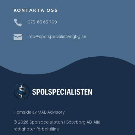
KONTAKTA OSS

073-63 63 709

info@spolspecialistengbg.se
Hemsida
av MAB Advisory
© 2026 Spolspecialisten i Göteborg AB. Alla
rättigheter förbehållna.