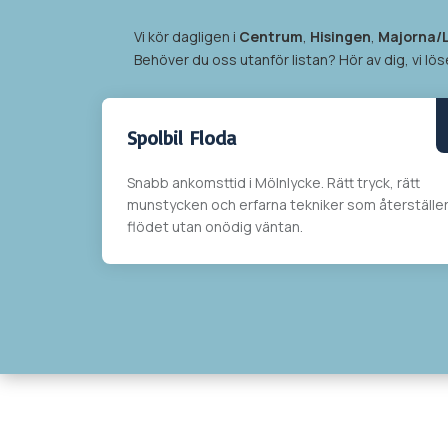
Vi kör dagligen i
Centrum
,
Hisingen
,
Majorna/
Behöver du oss utanför listan? Hör av dig, vi löse
Spolbil
Floda
Snabb ankomsttid i
Mölnlycke
. Rätt tryck, rätt
munstycken och erfarna tekniker som återställe
flödet utan onödig väntan.