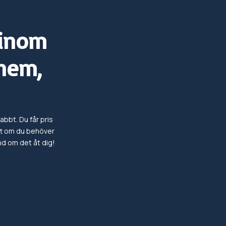
 inom
hem,
abbt. Du får pris
tt om du behöver
and om det
åt dig!