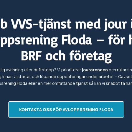
b VVS-tjänst med jour
oppsrening
Floda
– för 
BRF och företag
ig avrinning eller driftstopp? Vi prioriterar
jourärenden
och rullar sn
 innan vi startar och löpande uppdateringar under arbetet – Oavse
psrening
Floda eller en mer omfattande tjänst så kan vi snabbt ta h
KONTAKTA OSS FÖR AVLOPPSRENING FLODA