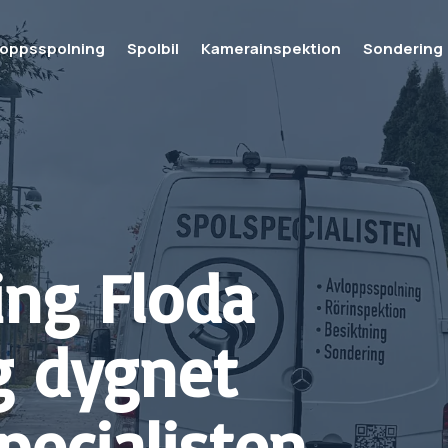
loppsspolning
Spolbil
Kamerainspektion
Sondering
ing
Floda
ig dygnet
pecialisten