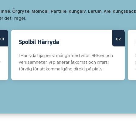
Linné
,
Örgryte
,
Mölndal
,
Partille
,
Kungälv
,
Lerum
,
Ale
,
Kungsbac
r det i regel.
Spolbil Härryda
I
Härryda
hjälper vi många med villor, BRF:er och
r
verksamheter. Vi planerar åtkomst och infart i
förväg för att komma igång direkt på plats.