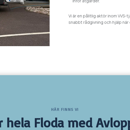
inför åtgärder.
Vi är en pålitlig aktör inom VVS-t
snabbt rådgivning och hjälp när
HÄR FINNS VI
r hela
Floda med Avlop