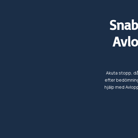
Snab
Avl
Akuta stopp, dål
efter bedömning
hjälp med
Avlop