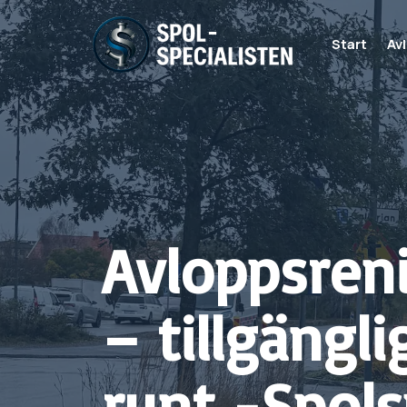
Start
Av
Avloppsren
– tillgängl
runt -Spols