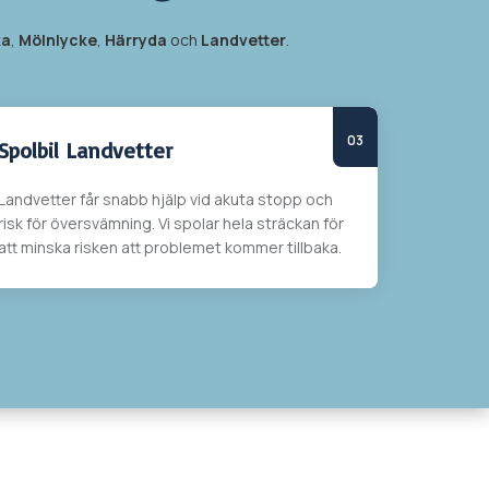
ka
,
Mölnlycke
,
Härryda
och
Landvetter
.
Spolbil Landvetter
Landvetter får snabb hjälp vid akuta stopp och
risk för översvämning. Vi spolar hela sträckan
för
att minska risken att problemet kommer tillbaka.