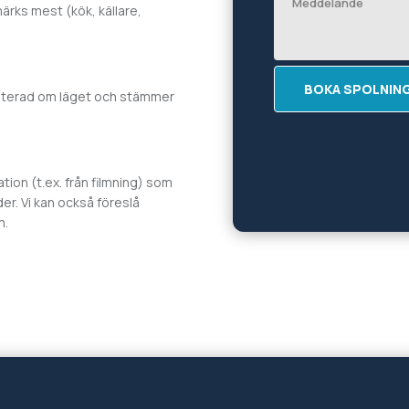
ärks mest (kök, källare,
BOKA SPOLNIN
daterad om läget och stämmer
ion (t.ex. från filmning) som
der. Vi kan också föreslå
m.