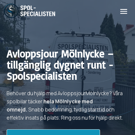
Avloppsjour
Mölnlycke
–
tillgänglig dygnet runt -
Spolspecialisten
Behöver du hjälp med
Avloppsjour
Mölnlycke?
Våra
spolbilar täcker
hela
Mölnlycke
med
omnejd.
Snabb bedömning, tydlig starttid och
effektiv insats på plats. Ring oss nu för hjälp direkt.