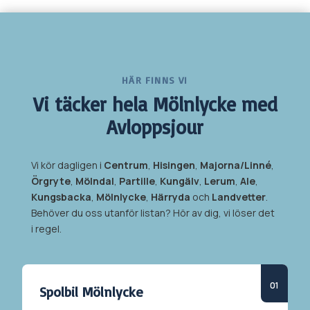
HÄR FINNS VI
Vi täcker hela
Mölnlycke med
Avloppsjour
Vi kör dagligen i
Centrum
,
Hisingen
,
Majorna/Linné
,
Örgryte
,
Mölndal
,
Partille
,
Kungälv
,
Lerum
,
Ale
,
Kungsbacka
,
Mölnlycke
,
Härryda
och
Landvetter
.
Behöver du oss utanför listan? Hör av dig, vi löser det
i regel.
Spolbil
Mölnlycke