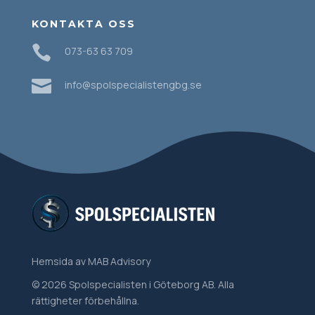
KONTAKTA OSS

073-63 63 709

info@spolspecialistengbg.se
Hemsida
av MAB Advisory
© 2026 Spolspecialisten i Göteborg AB. Alla
rättigheter förbehållna.