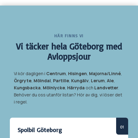
HÄR FINNS VI
Vi täcker hela
Göteborg med
Avloppsjour
Vi kör dagligen i
Centrum
,
Hisingen
,
Majorna/Linné
,
Örgryte
,
Mölndal
,
Partille
,
Kungälv
,
Lerum
,
Ale
,
Kungsbacka
,
Mölnlycke
,
Härryda
och
Landvetter
.
Behöver du oss utanför listan? Hör av dig, vi löser det
i regel.
Spolbil
Göteborg