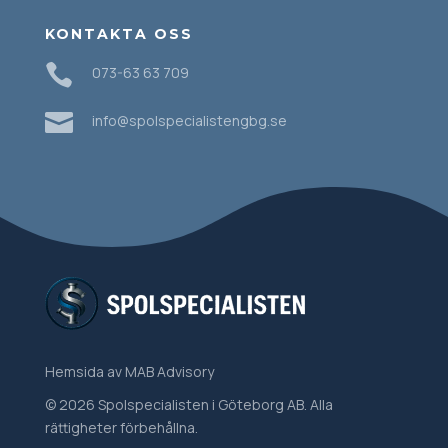
KONTAKTA OSS

073-63 63 709

info@spolspecialistengbg.se
Hemsida
av MAB Advisory
© 2026 Spolspecialisten i Göteborg AB. Alla
rättigheter förbehållna.